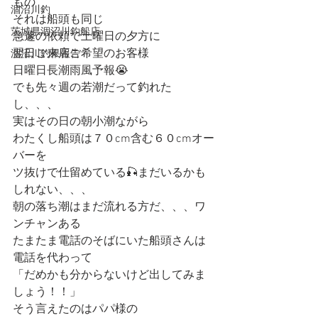
もの
涸沼川釣
それは船頭も同じ
茨城県涸沼川釣船店
急遽の依頼で土曜日の夕方に
翌日ご来店ご希望のお客様
涸沼川釣果報告
日曜日長潮雨風予報😭
でも先々週の若潮だって釣れた
し、、、
実はその日の朝小潮ながら
わたくし船頭は７０cm含む６０cmオー
バーを
ツ抜けで仕留めている🎣まだいるかも
しれない、、、
朝の落ち潮はまだ流れる方だ、、、ワ
ンチャンある
たまたま電話のそばにいた船頭さんは
電話を代わって
「だめかも分からないけど出してみま
しょう！！」
そう言えたのはパパ様の