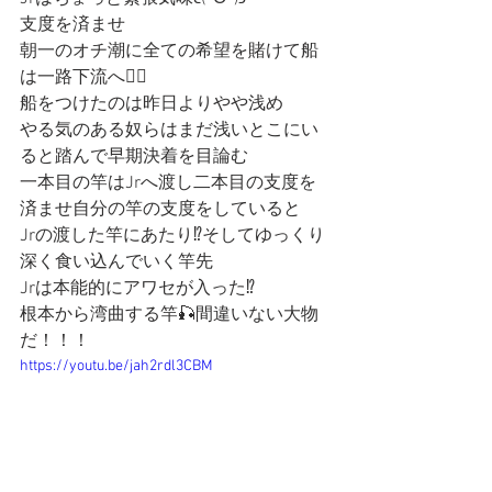
支度を済ませ
朝一のオチ潮に全ての希望を賭けて船
は一路下流へ🚣‍♂️
船をつけたのは昨日よりやや浅め
やる気のある奴らはまだ浅いとこにい
ると踏んで早期決着を目論む
一本目の竿はJrへ渡し二本目の支度を
済ませ自分の竿の支度をしていると
Jrの渡した竿にあたり⁉︎そしてゆっくり
深く食い込んでいく竿先
Jrは本能的にアワセが入った⁉︎
根本から湾曲する竿🎣間違いない大物
だ！！！
https://youtu.be/jah2rdl3CBM