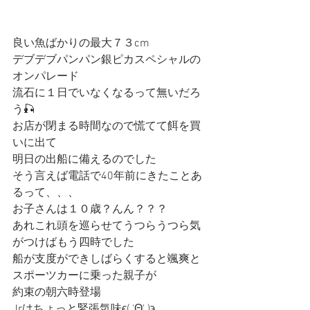
良い魚ばかりの最大７３cm
デブデブパンパン銀ピカスペシャルの
オンパレード
流石に１日でいなくなるって無いだろ
う🎣
お店が閉まる時間なので慌てて餌を買
いに出て
明日の出船に備えるのでした
そう言えば電話で40年前にきたことあ
るって、、、
お子さんは１０歳？んん？？？
あれこれ頭を巡らせてうつらうつら気
がつけばもう四時でした
船が支度ができしばらくすると颯爽と
スポーツカーに乗った親子が
約束の朝六時登場
Jrはちょっと緊張気味ϵ( 'Θ' )϶