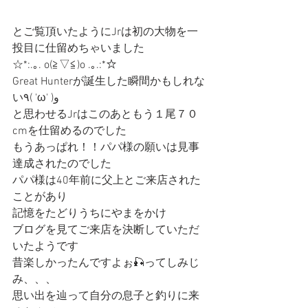
とご覧頂いたようにJrは初の大物を一
投目に仕留めちゃいました
☆*:.｡. o(≧▽≦)o .｡.:*☆
Great Hunterが誕生した瞬間かもしれな
い٩( 'ω' )و
と思わせるJrはこのあともう１尾７０
cmを仕留めるのでした
もうあっぱれ！！パパ様の願いは見事
達成されたのでした
パパ様は40年前に父上とご来店された
ことがあり
記憶をたどりうちにやまをかけ
ブログを見てご来店を決断していただ
いたようです
昔楽しかったんですよぉ🎣ってしみじ
み、、、
思い出を辿って自分の息子と釣りに来