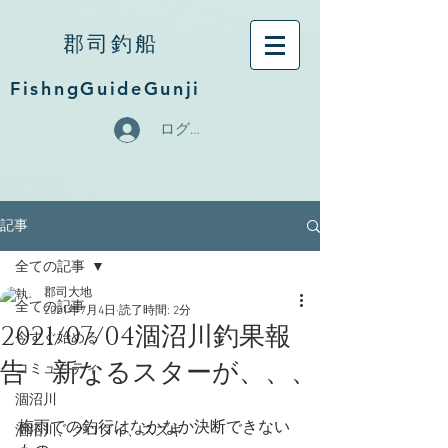
郡司釣船
FishngGuideGunji
ログイン
記事
全ての記事
郡司大地
全ての記事
2021年7月4日
読了時間: 2分
2021/07/04涸沼川釣果報
今すぐ始める
告 新なるスターが、、、
コミュニティ
涸沼川
梅雨での釣行はなかなか決断できない
涸沼川、クロダイ、スズキ