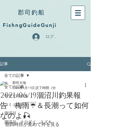
郡司釣船
FishngGuideGunji
ログイン
記事
全ての記事
郡司大地
全ての記事
2021年6月19日
読了時間: 2分
2021/06/19涸沼川釣果報
今すぐ始める
告 梅雨☔️＆長潮って如何
コミュニティ
なのよ🎣
涸沼川
涸沼川、クロダイ、スズキ
朝四時目が覚めて外を見る