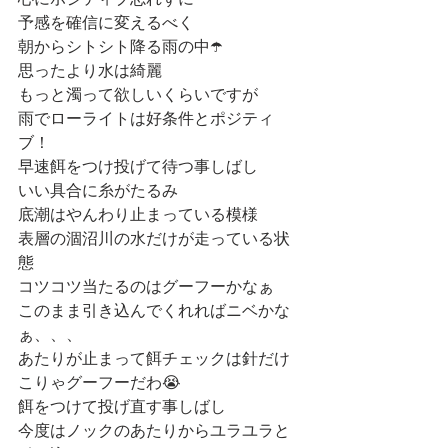
心にポジティブ忘れずに
予感を確信に変えるべく
朝からシトシト降る雨の中☂️
思ったより水は綺麗
もっと濁って欲しいくらいですが
雨でローライトは好条件とポジティ
ブ！
早速餌をつけ投げて待つ事しばし
いい具合に糸がたるみ
底潮はやんわり止まっている模様
表層の涸沼川の水だけが走っている状
態
コツコツ当たるのはグーフーかなぁ
このまま引き込んでくれればニベかな
ぁ、、、
あたりが止まって餌チェックは針だけ
こりゃグーフーだわ😭
餌をつけて投げ直す事しばし
今度はノックのあたりからユラユラと