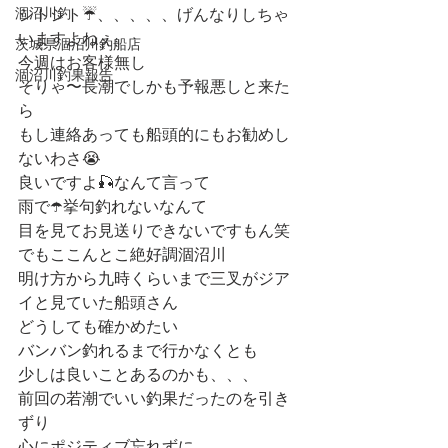
涸沼川釣
シトシト☔️、、、、、げんなりしちゃ
いますよねぇ
茨城県涸沼川釣船店
今週はお客様無し
涸沼川釣果報告
そりゃ〜長潮でしかも予報悪しと来た
ら
もし連絡あっても船頭的にもお勧めし
ないわさ😭
良いですよ🎣なんて言って
雨で☂️挙句釣れないなんて
目を見てお見送りできないですもん笑
でもここんとこ絶好調涸沼川
明け方から九時くらいまで三叉がジア
イと見ていた船頭さん
どうしても確かめたい
バンバン釣れるまで行かなくとも
少しは良いことあるのかも、、、
前回の若潮でいい釣果だったのを引き
ずり