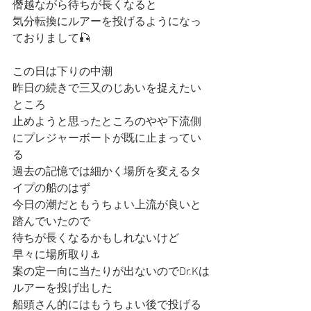
僭越ながら待ちが長くなると
気分転換にルアーを投げるようになっ
ておりまして🎣
この日は下りの中潮
昨日の続きで三又のじあいを捉えたい
ところ
止めようと思ったところのやや下流側
にプレジャーボートが既に止まってい
る
過去の記憶では細かく場所を変えるタ
イプの船のはず
今日の潮だともうちょい上流が良いと
踏んでいたので
待ちが長くなるかもしれないけど
早々に場所取り⚓️
案の定一向に当たりが出ないのでDr.Kは
ルアーを投げ出した
船頭さん的にはもうちょい後で投げる