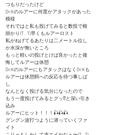
つもりだったけど
Dr.Kのルアーに何度かアタックがあった
模様
それではと私も投げてみると数投で根
掛かり(T . T)早くもルアーロスト
私がねげてるあたりは二メートル位し
か水深が無いところ
もっと軽いの投げとけば良かったと後
悔してルアーは休憩
Dr.KのルアーにもアタックはなくDr.Kも
ルアーは休憩餌への反応を待つ事しば
し
なんとなく投げる気分になったので
もう一度投げてみるとグッ⁉︎と深い引き
込み
ルアーにヒット！！！🎣🎣🎣
グングン波打つように潜っていくファ
イト