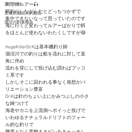
涸沼川釣
川でのルアー🎣
餌釣りしながらだとどっちつかずで
茨城県涸沼川釣船店
集中できないなって思っていたのです
涸沼川釣果報告
海に行くと変わってルアーばかりで餌
をほとんど使わないわたくしですが😅
HugeKillerDr.Kは基本磯釣り師
涸沼川での釣りは船を流れに対して直
角に停め
流れを背にして投げ込む謂わばブッコ
ミ系です
しかしそこに囚われる事なく発想がバ
リエーション豊富
Dr.Kは針のちょい上にかみつぶしの小さ
な錘つけて
海老やカニを上流側へポイっと投げで
いわゆるナチュラルドリフトのフォー
ル的な釣りで