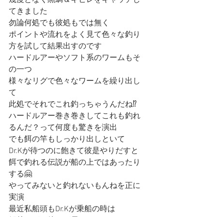
幾度となく黒鯛＆キビレをキャッチし
てきました
勿論何処でも彼処もでは無く
ポイントや流れをよく見て色々な釣り
方を試して結果出すのです
ハードルアーやソフト系のワームもそ
の一つ
様々なリグで色々なワームを繰り出し
て
此処でそれでこれ釣っちゃうんだね⁉︎
ハードルアー巻き巻きしてこれも釣れ
るんだ？って何度も驚きを演出
でも餌の竿もしっかり出しといて
Dr.Kが待つのに飽きて彼是やりだすと
餌で釣れる伝説が船の上ではあったり
する🤗
やってみないと釣れないもんねを正に
実演
最近私船頭もDr.Kが乗船の時は