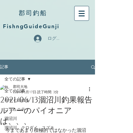
郡司釣船
FishngGuideGunji
ログイン
記事
全ての記事
郡司大地
全ての記事
2021年6月17日
読了時間: 3分
2021/06/13涸沼川釣果報告
今すぐ始める
ルアーのパイオニア
コミュニティ
は、、、
涸沼川
涸沼川、クロダイ、スズキ
今まであまり積極的ではなかった涸沼