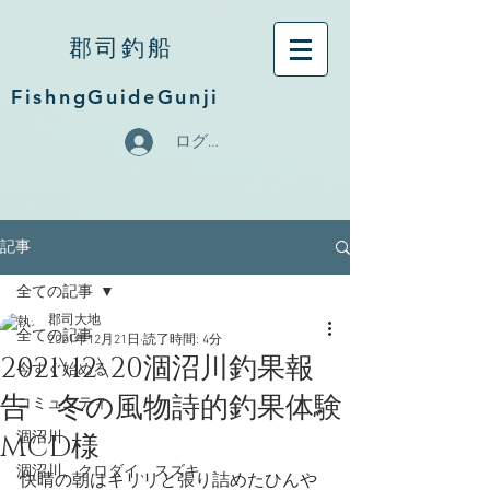
郡司釣船
FishngGuideGunji
ログイン
記事
全ての記事
郡司大地
全ての記事
2021年12月21日
読了時間: 4分
2021\12\20涸沼川釣果報
今すぐ始める
告 冬の風物詩的釣果体験
コミュニティ
MCD様
涸沼川
涸沼川、クロダイ、スズキ
快晴の朝はキリリと張り詰めたひんや