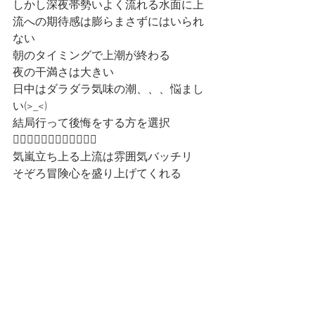
しかし深夜帯勢いよく流れる水面に上
流への期待感は膨らまさずにはいられ
ない
朝のタイミングで上潮が終わる
夜の干満さは大きい
日中はダラダラ気味の潮、、、悩まし
い(>_<)
結局行って後悔をする方を選択
🚣‍♀️🚣‍♀️🚣‍♀️🚣‍♀️🚣‍♀️🚣‍♀️
気嵐立ち上る上流は雰囲気バッチリ
そぞろ冒険心を盛り上げてくれる