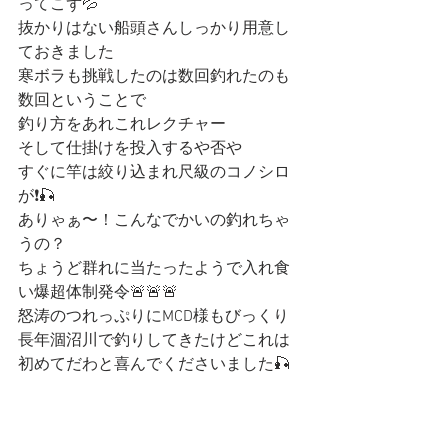
ってこず💦
抜かりはない船頭さんしっかり用意し
ておきました
寒ボラも挑戦したのは数回釣れたのも
数回ということで
釣り方をあれこれレクチャー
そして仕掛けを投入するや否や
すぐに竿は絞り込まれ尺級のコノシロ
が❗️🎣
ありゃぁ〜！こんなでかいの釣れちゃ
うの？
ちょうど群れに当たったようで入れ食
い爆超体制発令🚨🚨🚨
怒涛のつれっぷりにMCD様もびっくり
長年涸沼川で釣りしてきたけどこれは
初めてだわと喜んでくださいました🎣