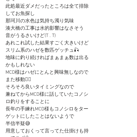
此処最近ダメだったところは全て排除
してお魚探し
那珂川の水色は気持ち濁り気味
湊大橋の工事は水的影響はなさそう
音がうるさいけど(T . T)
あれこれ試した結果すごく大きいけど
スリム系のハゼを数匹ゲッチュ🎣
地味に釣り続ければまぁまぁ数は出る
かもしれない
MCD様はハゼにとんと興味無しなので
また移動🚣‍♂️
そろそろ良いタイミングなので
兼ねてからMCD様に話していたコノシ
ロ釣りをすることに
長年の手練れMCD様もコノシロをター
ゲットにしたことはないようで
半信半疑😅
用意しておくって言ってた仕掛けも持