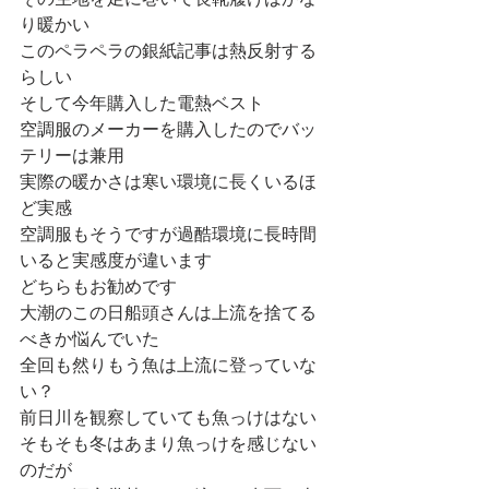
その生地を足に巻いて長靴履けばかな
り暖かい
このペラペラの銀紙記事は熱反射する
らしい
そして今年購入した電熱ベスト
空調服のメーカーを購入したのでバッ
テリーは兼用
実際の暖かさは寒い環境に長くいるほ
ど実感
空調服もそうですが過酷環境に長時間
いると実感度が違います
どちらもお勧めです
大潮のこの日船頭さんは上流を捨てる
べきか悩んでいた
全回も然りもう魚は上流に登っていな
い？
前日川を観察していても魚っけはない
そもそも冬はあまり魚っけを感じない
のだが