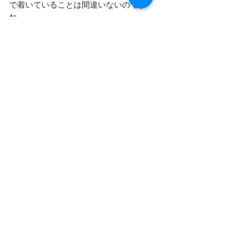
で着いていることは間違いないのです
ね
これを仕留める方法を、、、ギャング
フィッシング以外でね🎣
あとオマケでこの日は２５cmくらいの
キビレが一枚出ました
こういうとこで寒さを凌いでるんだな
ぁ〜
すっかり冬模様の涸沼川
そろそろ上架したいところですがもう