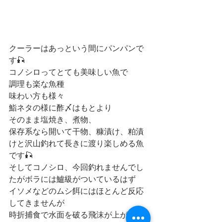
クーラーはあっという間にパンパンで
す🎣
コノシロってとても美味しい魚で
調理も楽な魚種
味わい方も様々
鮨ネタの様に酢〆はもとより
そのまま塩焼き、煮物、
保存系なら開いて干物、糠漬け、粕漬
けと沢山釣れて長きに渡り楽しめる魚
です🎣
そしてコノシロ、今回釣れませんでし
たがボラには鱸級がついているはず
イソメなどのムシ餌にはほとんど反応
してきませんが
時折捕食で水面を破る飛沫が上がるの