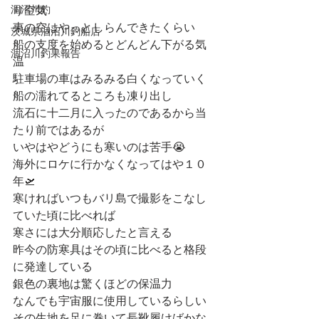
涸沼川釣
り空気
東の空はやっとしらんできたくらい
茨城県涸沼川釣船店
船の支度を始めるとどんどん下がる気
涸沼川釣果報告
温
駐車場の車はみるみる白くなっていく
船の濡れてるところも凍り出し
流石に十二月に入ったのであるから当
たり前ではあるが
いやはやどうにも寒いのは苦手😭
海外にロケに行かなくなってはや１０
年🛫
寒ければいつもバリ島で撮影をこなし
ていた頃に比べれば
寒さには大分順応したと言える
昨今の防寒具はその頃に比べると格段
に発達している
銀色の裏地は驚くほどの保温力
なんでも宇宙服に使用しているらしい