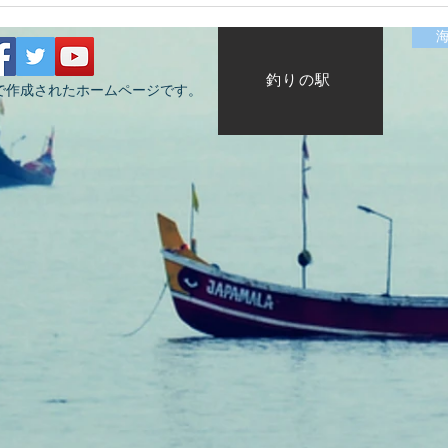
2026/07/12涸沼川釣果報告
202
HugeKillerDr.K
KIZ
釣りの駅
で作成されたホームページです。