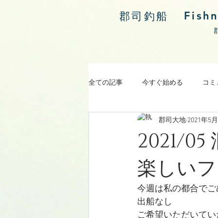
Fish
郡司釣船
全ての記事
今すぐ始める
コミ
郡司大地
2021年5
涸沼川釣果報告
2021/
楽しいフ
今週は私の都合でご
出船なし
ご希望いただいてい