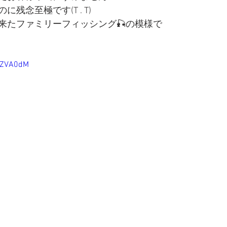
残念至極です(T . T)
来たファミリーフィッシング🎣の模様で
aGZVA0dM