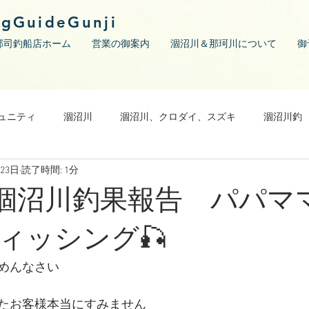
ngGuideGunji
郡司釣船店ホーム
営業の御案内
涸沼川＆那珂川について
御
ュニティ
涸沼川
涸沼川、クロダイ、スズキ
涸沼川釣
月23日
読了時間: 1分
05 涸沼川釣果報告 パパ
ィッシング🎣
めんなさい
たお客様本当にすみません