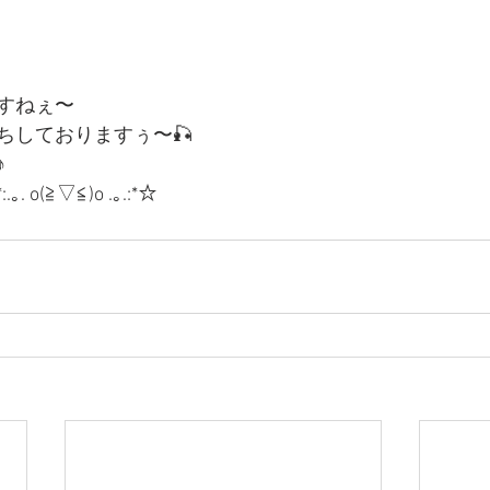
すねぇ〜
ちしておりますぅ〜🎣
♪
o(≧▽≦)o .｡.:*☆