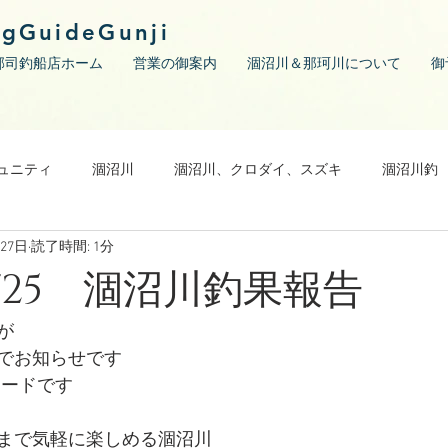
ngGuideGunji
郡司釣船店ホーム
営業の御案内
涸沼川＆那珂川について
御
ュニティ
涸沼川
涸沼川、クロダイ、スズキ
涸沼川釣
月27日
読了時間: 1分
/7/25 涸沼川釣果報告
が
でお知らせです
コードです
まで気軽に楽しめる涸沼川