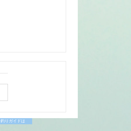
6/07/11涸沼川釣果報告
様
海釣りガイドは