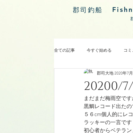
Fish
郡司釣船
全ての記事
今すぐ始める
コミ
郡司大地
2020年7
涸沼川釣果報告
20200
まだまだ梅雨空です
黒鯛レコード出たの
５６cm個人的にレ
ラッキーの一言です
初心者からベテラン