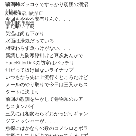
涸沼川釣
前回のズッコケですっかり弱腰の涸沼
川船頭
茨城県涸沼川釣船店
今回もやや不安有りんぐ、、、
涸沼川釣果報告
まだ暗い早朝
気温は尚も下がり
水面は湯気だっている
相変わらず魚っけがない、、、
新調した防寒膝掛けと豆炭あんかで
HugeKillerDr.Kの防寒はバッチリ
餌だって抜け目ないライナップ
いつもなら先に上流行くところだけど
メールのやり取りで今日は三叉からス
タートに決まり
前回の教訓を生かして巻物系のルアー
もスタンバイ
三又には相変わらずおかっぱりギャン
グフィッシャーが、、、
魚探にはかなりの数のコノシロとボラ