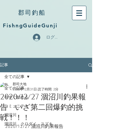
郡司釣船
FishngGuideGunji
ログイン
記事
全ての記事
郡司大地
全ての記事
2020年12月31日
読了時間: 2分
2020/12/27 涸沼川釣果報
今すぐ始める
告 いざ第二回爆釣的挑
コミュニティ
戦！！！
涸沼川
涸沼川、クロダイ、スズキ
2020/12/27 涸沼川釣果報告