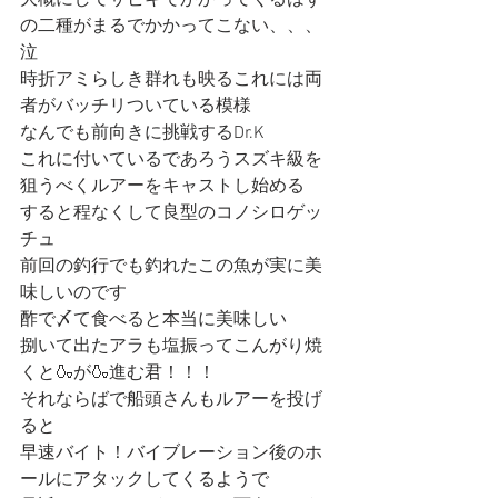
大概にしてサビキでかかってくるはず
の二種がまるでかかってこない、、、
泣
時折アミらしき群れも映るこれには両
者がバッチリついている模様
なんでも前向きに挑戦するDr.K
これに付いているであろうスズキ級を
狙うべくルアーをキャストし始める
すると程なくして良型のコノシロゲッ
チュ
前回の釣行でも釣れたこの魚が実に美
味しいのです
酢で〆て食べると本当に美味しい
捌いて出たアラも塩振ってこんがり焼
くと🍶が🍶進む君！！！
それならばで船頭さんもルアーを投げ
ると
早速バイト！バイブレーション後のホ
ールにアタックしてくるようで