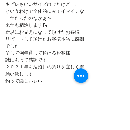
キビレもいいサイズ出せたけど、、、
というわけで全体的にみてイマイチな
一年だったのなかぁ〜
来年も精進します🎣
新規にお見えになって頂けたお客様
リピートして頂けたお客様本当に感謝
でした
そして例年通って頂けるお客様
誠にもって感謝です
２０２１年も涸沼川の釣りを宜しく御
願い致します
釣って楽しいぃ🎣
皆様の御健康御多幸を祈りまして2020
年の〆とさせて戴きます
*･゜ﾟ･*:.｡..｡.:*･'(*ﾟ▽ﾟ*)'･*:.｡. .｡.:*･゜ﾟ･*