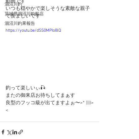
動画です
涸沼川釣
いつも穏やかで楽しそうな素敵な親子
茨城県涸沼川釣船店
で羨ましいです
涸沼川釣果報告
https://youtu.be/dSS0MPIo8lQ
釣って楽しいぃ🎣
またの御来店お待ちしてまぁす
良型のフッコ級が出てますよぉ〜>* ))))>
<