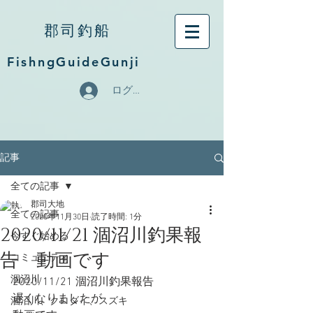
郡司釣船
FishngGuideGunji
ログイン
記事
全ての記事
郡司大地
全ての記事
2020年11月30日
読了時間: 1分
2020/11/21 涸沼川釣果報
今すぐ始める
告 動画です
コミュニティ
涸沼川
2020/11/21 涸沼川釣果報告
遅くなりましたが
涸沼川、クロダイ、スズキ