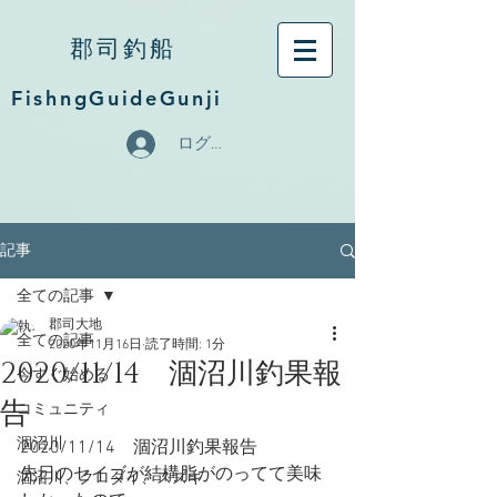
郡司釣船
FishngGuideGunji
ログイン
記事
全ての記事
郡司大地
全ての記事
2020年11月16日
読了時間: 1分
2020/11/14 涸沼川釣果報
今すぐ始める
告
コミュニティ
涸沼川
2020/11/14　涸沼川釣果報告
先日のセイゴが結構脂がのってて美味
涸沼川、クロダイ、スズキ