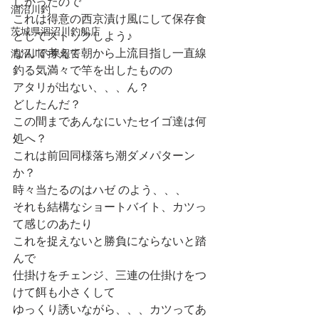
しかったので
涸沼川釣
これは得意の西京漬け風にして保存食
茨城県涸沼川釣船店
としてストックしよう♪
なんて考えて朝から上流目指し一直線
涸沼川釣果報告
釣る気満々で竿を出したものの
アタリが出ない、、、ん？
どしたんだ？
この間まであんなにいたセイゴ達は何
処へ？
これは前回同様落ち潮ダメパターン
か？
時々当たるのはハゼ のよう、、、
それも結構なショートバイト、カツっ
て感じのあたり
これを捉えないと勝負にならないと踏
んで
仕掛けをチェンジ、三連の仕掛けをつ
けて餌も小さくして
ゆっくり誘いながら、、、カツってあ