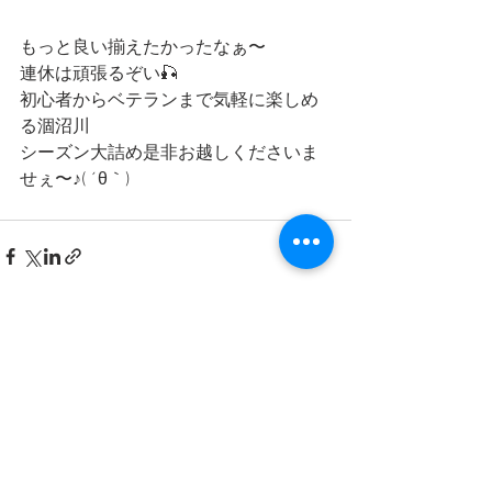
もっと良い揃えたかったなぁ〜
連休は頑張るぞい🎣
初心者からベテランまで気軽に楽しめ
る涸沼川
シーズン大詰め是非お越しくださいま
せぇ〜♪( ´θ｀)
すべて表示
最新記事