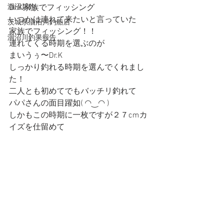
涸沼川釣
Dr.K家族でフィッシング
いつかは連れて来たいと言っていた
茨城県涸沼川釣船店
家族でフィッシング！！
涸沼川釣果報告
連れてくる時期を選ぶのが
まいうぅ〜Dr.K
しっかり釣れる時期を選んでくれまし
た！
二人とも初めてでもバッチリ釣れて
パパさんの面目躍如( ◠‿◠ )
しかもこの時期に一枚ですが２７cmカ
イズを仕留めて