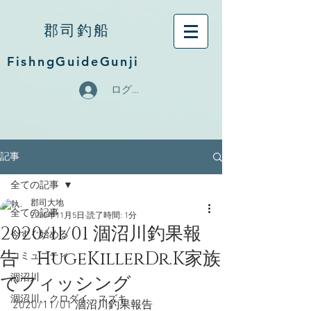
郡司釣船
FishngGuideGunji
ログイン
記事
全ての記事
郡司大地
全ての記事
2020年11月5日
読了時間: 1分
2020/11/01 涸沼川釣果報
今すぐ始める
告 HugeKillerDr.K家族
コミュニティ
でフィッシング
涸沼川
涸沼川、クロダイ、スズキ
2020/11/01 涸沼川釣果報告　