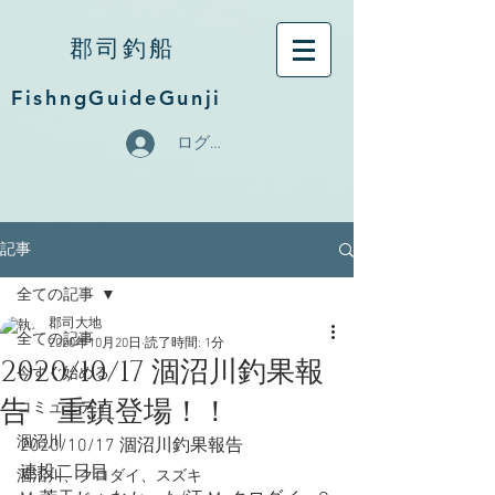
郡司釣船
FishngGuideGunji
ログイン
記事
全ての記事
郡司大地
全ての記事
2020年10月20日
読了時間: 1分
2020/10/17 涸沼川釣果報
今すぐ始める
告 重鎮登場！！
コミュニティ
涸沼川
2020/10/17 涸沼川釣果報告
連投二日目
涸沼川、クロダイ、スズキ