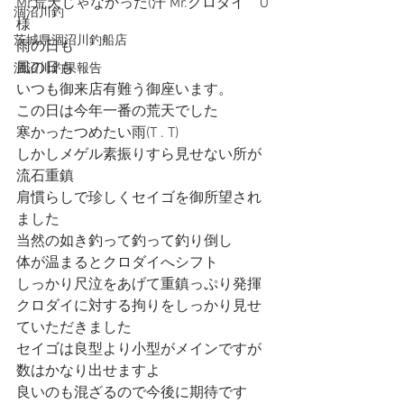
Mr荒天じゃなかった(汗 Mr.クロダイ　O
涸沼川釣
様
茨城県涸沼川釣船店
雨の日も
風の日も
涸沼川釣果報告
いつも御来店有難う御座います。
この日は今年一番の荒天でした
寒かったつめたい雨(T . T)
しかしメゲル素振りすら見せない所が
流石重鎮
肩慣らしで珍しくセイゴを御所望され
ました
当然の如き釣って釣って釣り倒し
体が温まるとクロダイへシフト
しっかり尺泣をあげて重鎮っぷり発揮
クロダイに対する拘りをしっかり見せ
ていただきました
セイゴは良型より小型がメインですが
数はかなり出せますよ
良いのも混ざるので今後に期待です