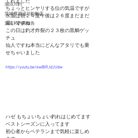
くれました
涸沼川釣
ちょっとヒンヤリする位の気温ですが
茨城県涸沼川釣船店
水温は朝２４度午後は２６度まだまだ
温いですね
涸沼川釣果報告
この日は釣才炸裂の２３枚の黒鯛ゲッ
チュ
仙人ですね本当にどんなアタリでも乗
せちゃいました
https://youtu.be/ewBlRJdJUdw
ハゼ もちょいちょい釣れはじめてます
ベストシーズンに入ってます
初心者からベテランまで気軽に楽しめ