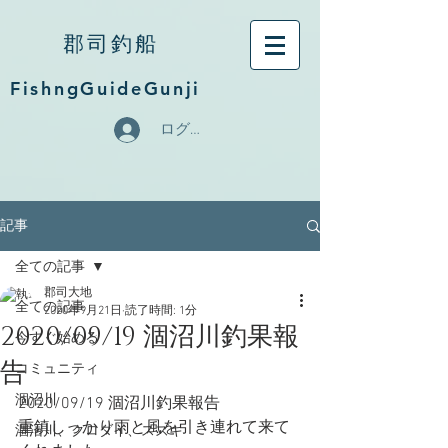
郡司釣船
FishngGuideGunji
ログイン
記事
全ての記事
郡司大地
全ての記事
2020年9月21日
読了時間: 1分
2020/09/19 涸沼川釣果報
今すぐ始める
告
コミュニティ
涸沼川
2020/09/19 涸沼川釣果報告　
重鎮しっかり雨と風を引き連れて来て
涸沼川、クロダイ、スズキ