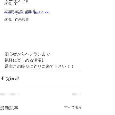
ガーサスです
涸沼川釣
茨城県涸沼川釣船店
https://youtu.be/HHbpZiGiKKs
涸沼川釣果報告
初心者からベテランまで
気軽に楽しめる涸沼川
是非この時期に釣りに来て下さい！！
すべて表示
最新記事