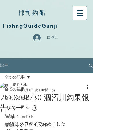
郡司釣船
FishngGuideGunji
ログイン
記事
全ての記事
郡司大地
全ての記事
2020年9月1日
読了時間: 1分
2020/08/30 涸沼川釣果報
今すぐ始める
告パート３
コミュニティ
涸沼川
HugeKIllerDr.K
最後はクロダイで締めました
涸沼川、クロダイ、スズキ