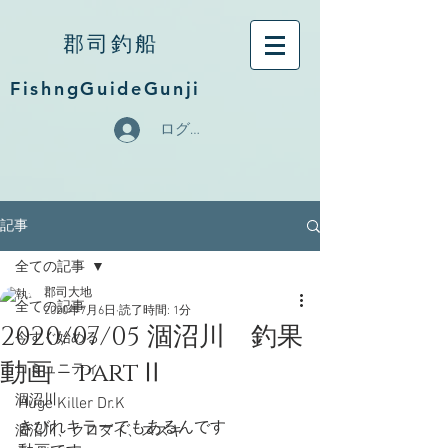
郡司釣船
FishngGuideGunji
ログイン
記事
全ての記事
郡司大地
全ての記事
2020年7月6日
読了時間: 1分
2020/07/05 涸沼川 釣果
今すぐ始める
動画 partⅡ
コミュニティ
涸沼川
Huge Killer Dr.K
きびれキラーでもあるんです
涸沼川、クロダイ、スズキ