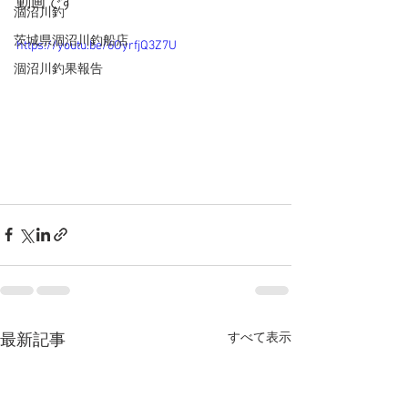
動画です
涸沼川釣
茨城県涸沼川釣船店
https://youtu.be/6OyrfjQ3Z7U
涸沼川釣果報告
すべて表示
最新記事