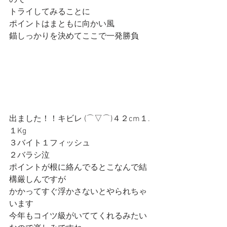
ので
トライしてみることに
ポイントはまともに向かい風
錨しっかりを決めてここで一発勝負
出ました！！キビレ (⌒▽⌒)４２cm１.
１Kg
３バイト１フィッシュ
２バラシ泣
ポイントが根に絡んでるとこなんで結
構厳しんですが
かかってすぐ浮かさないとやられちゃ
います
今年もコイツ級がいててくれるみたい