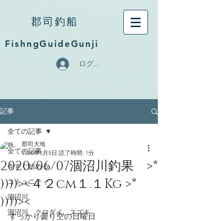
郡司釣船
FishngGuideGunji
ログイン
記事
全ての記事
郡司大地
全ての記事
2020年6月8日
読了時間: 1分
2020/06/07涸沼川釣果 >*
今すぐ始める
))))><４２cm１.１Kg >*
コミュニティ
))))><
涸沼川
涸沼川、クロダイ、スズキ
すっかり曇り空の日曜日