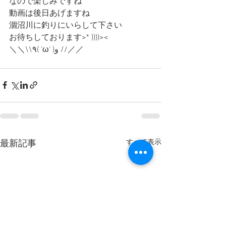
なので楽しみですね
動画は後日あげますね
涸沼川に釣りにいらして下さい
お待ちしております>* ))))><
＼＼\\٩( 'ω' )و //／／
すべて表示
最新記事