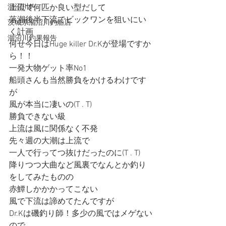
涸沼川釣
上流で何匹か良い型だして
落潮後半下流でビックワンを狙いにい
茨城県涸沼川釣船店
く計画
涸沼川釣果報告
何せ今日はHuge killer Dr.Kが登場ですか
ら！！
一発大物ゲット率No1
船頭さんも当然勝負をかけるわけです
が
風が本当に凄いの(T . T)
勝負できない級
上流は風に関係なく不発
先々週の大潮は上流で
一人で行ってつ抜けだったのに(T . T)
降りつつ大曲など風裏でなんとか釣り
をしてみたものの
赤鱏しかかかってこない
風で下流は諦めてたんですが
Dr.Kは磯釣り師！多少の風ではメゲない