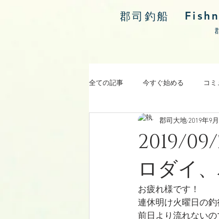
Fish
郡司釣船
全ての記事
今すぐ始める
コミ
郡司大地
2019年9
涸沼川釣果報告
2019/
ロダイ、
お疲れ様です！
連休明け火曜日の釣
前日より流れないの