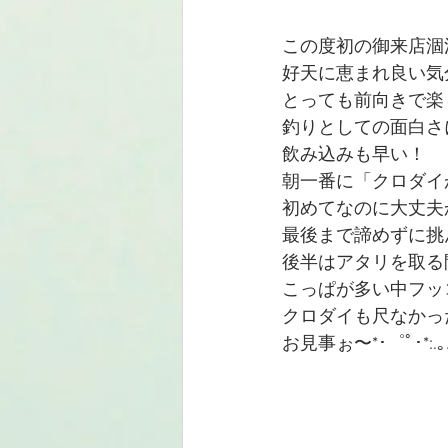
この度初の御来店涸
好天に恵まれ良い気
とっても前向きで楽し
釣りとしての面白さ
飲み込みも早い！
朝一番に「クロダイ
初めてなのに大丈夫
最後まで諦めずに挑
後半はアタリを取る
こっぱが多い中フッ
クロダイも尺なかっ
お見事ぉ〜*･゜ﾟ･*:.｡..｡.