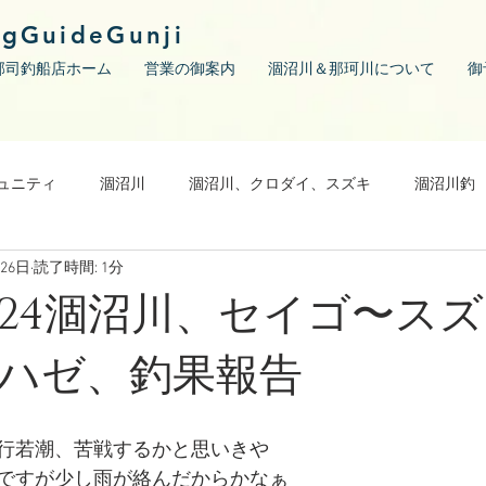
ngGuideGunji
郡司釣船店ホーム
営業の御案内
涸沼川＆那珂川について
御
ュニティ
涸沼川
涸沼川、クロダイ、スズキ
涸沼川釣
月26日
読了時間: 1分
09/24涸沼川、セイゴ〜ス
ハゼ、釣果報告
行若潮、苦戦するかと思いきや
ですが少し雨が絡んだからかなぁ