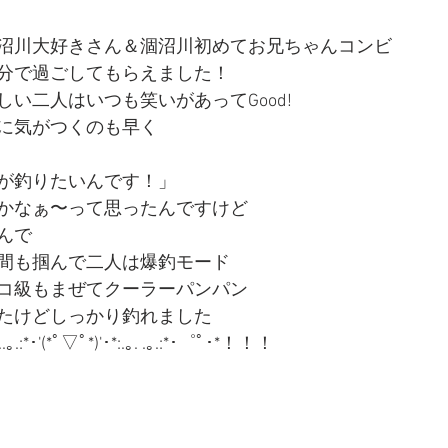
沼川大好きさん＆涸沼川初めてお兄ちゃんコンビ
分で過ごしてもらえました！
い二人はいつも笑いがあってGood!
に気がつくのも早く
が釣りたいんです！」
かなぁ〜って思ったんですけど
んで
間も掴んで二人は爆釣モード
コ級もまぜてクーラーパンパン
たけどしっかり釣れました
:*･'(*ﾟ▽ﾟ*)'･*:.｡. .｡.:*･゜ﾟ･*！！！