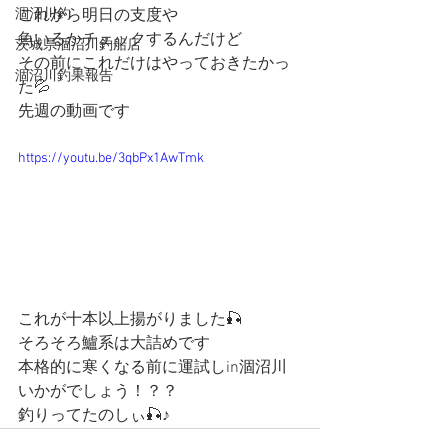
涸沼川釣
これから明日の支度や
魚いるかチェックするんだけど
茨城県涸沼川釣船店
その前にこれだけはやっておきたかっ
涸沼川釣果報告
た💦
先週の動画です
https://youtu.be/3qbPx1AwTmk
これが十本以上揚がりました🎣
そろそろ鱸系は大詰めです
本格的に寒くなる前に運試しin涸沼川
いかがでしょう！？？
釣りってたのしぃ🎣♪