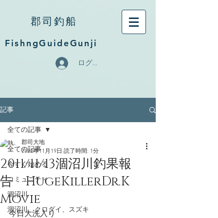
郡司釣船
FishngGuideGunji
ログイン
記事
全ての記事
郡司大地
全ての記事
2022年11月19日
読了時間: 1分
2011/11/13涸沼川釣果報
今すぐ始める
告 HugeKillerDr.K
コミュニティ
Movie
涸沼川
涸沼川、クロダイ、スズキ
今日大洗入り