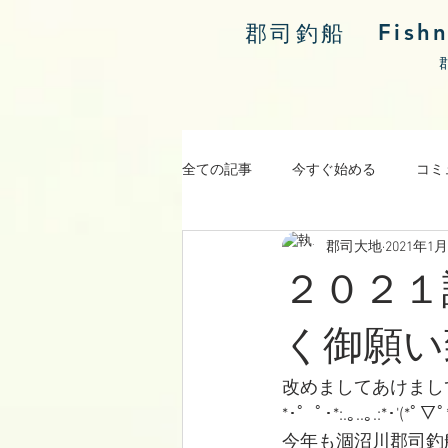
Fish
郡司釣船
全ての記事
今すぐ始める
コミ
郡司大地
2021年1
涸沼川釣果報告
２０２１
く御願い
改めましてあけまし
*･゜ﾟ･*:.｡..｡.:*･'(*ﾟ▽ﾟ*
今年も涸沼川郡司釣