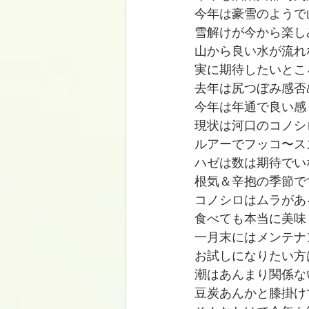
今年は豪雪のようで
雪解けが今から楽し
山から良い水が流れ
実に期待したいとこ
去年は尻つぼみ感否
今年は年通で良い感
現状は河口のコノシ
ルアーでフッコ〜ス
ハゼは数は期待でい
根気＆辛抱の季節で
コノシロはムラがあ
食べても本当に美味
一月末にはメンテナ
お試しになりたい方
潮はあんまり関係な
豆炭あんかと膝掛け