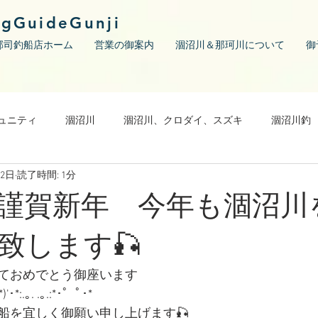
ngGuideGunji
郡司釣船店ホーム
営業の御案内
涸沼川＆那珂川について
御
ュニティ
涸沼川
涸沼川、クロダイ、スズキ
涸沼川釣
月2日
読了時間: 1分
謹賀新年 今年も涸沼川
致します🎣
ておめでとう御座います
)'･*:.｡. .｡.:*･゜ﾟ･*
船を宜しく御願い申し上げます🎣