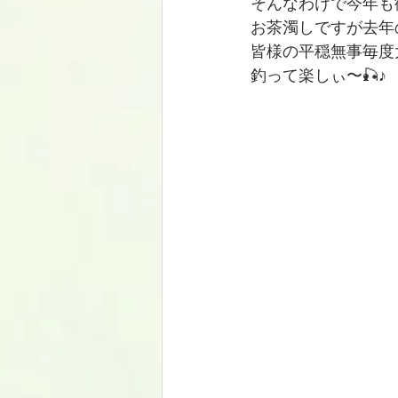
そんなわけで今年も
お茶濁しですが去年
皆様の平穏無事毎度
釣って楽しぃ〜🎣♪