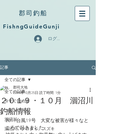
郡司釣船
FishngGuideGunji
ログイン
記事
全ての記事
郡司大地
全ての記事
2019年10月25日
読了時間: 1分
２０１９・１０月 涸沼川
今すぐ始める
釣船情報
コミュニティ
涸沼川
2019台風19号　大変な被害が様々なと
ころで起きました
涸沼川、クロダイ、スズキ