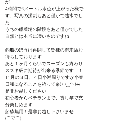
が
4時間で3メートル水位が上がった様で
す、写真の掘割もあと僅かで越水でし
た
うちの船着場の階段もあと僅かでした
自然とは本当に凄いものですね
釣船のほうは再開して皆様の御来店お
待ちしております
あと１ヶ月くらいでスーズンも終わり
スズキ級に期待が出来る季節です！！
11月の３日、４日小潮周りですが小春
日和になることを祈って☀️( ◠‿◠ )☀️
是非お越しください
初心者からベテランまで、貸し竿で充
分楽しめます
船酔無用！是非お越し下さいませ
(⌒▽⌒)