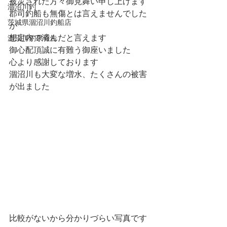
被災された方々御見舞い申し上げます
涸沼川釣
郡司釣船も無傷とは言えませんでした
茨城県涸沼川釣船店
が
想定内で済んだと言えます
涸沼川釣果報告
御心配頂誠に有難う御座いました
心より感謝しております
涸沼川も大変な増水、たくさんの被害
が出ました
比較がないから分かりづらい写真です