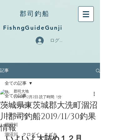
郡司釣船
FishngGuideGunji
ログイン
記事
全ての記事
郡司大地
全ての記事
2019年12月2日
読了時間: 1分
茨城県東茨城郡大洗町涸沼
今すぐ始める
川郡司釣船2019/11/30釣果
コミュニティ
情報
涸沼川
涸沼川、クロダイ、スズキ
いよいよ大詰め１２月