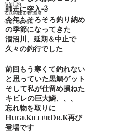
涸沼川釣
師走に突入💨
茨城県涸沼川釣船店
今年もそろそろ釣り納め
涸沼川釣果報告
の季節になってきた
涸沼川、延期＆中止で
久々の釣行でした
前回もう寒くて釣れない
と思っていた黒鯛ゲット
そして私が仕留め損ねた
キビレの巨大鱗、、、
忘れ物を取りに
HugeKillerDr.K再び
登場です