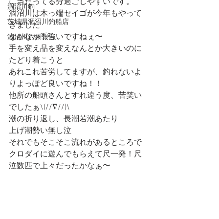
に当たってる分過ごしやすいです。
涸沼川釣
涸沼川は木っ端セイゴが今年もやって
茨城県涸沼川釣船店
きました
なかなか手強いですねぇ〜
涸沼川釣果報告
手を変え品を変えなんとか大きいのに
たどり着こうと
あれこれ苦労してますが、釣れないよ
りよっぽど良いですね！！
他所の船頭さんとすれ違う度、苦笑い
でしたぁ\(//∇//)\
潮の折り返し、長潮若潮あたり
上げ潮勢い無し泣
それでもそこそこ流れがあるところで
クロダイに遊んでもらえて尺一発！尺
泣数匹で上々だったかなぁ〜