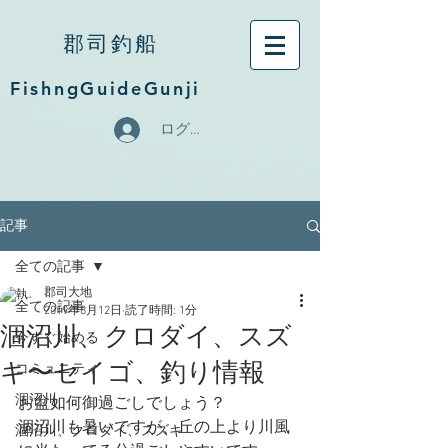
郡司釣船
FishngGuideGunji
ログイン
記事
全ての記事
郡司大地
全ての記事
2019年8月12日
読了時間: 1分
涸沼川、クロダイ、スズ
今すぐ始める
キ〜セイゴ、釣り情報
コミュニティ
涸沼川
お盆如何御過ごしでしょう？
涸沼川も暑いですが、丘の上より川風
涸沼川、クロダイ、スズキ