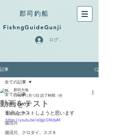
郡司釣船
FishngGuideGunji
ログイン
記事
全ての記事
郡司大地
全ての記事
2018年12月13日
読了時間: 1分
動画をテスト
今すぐ始める
動画をテストしようと思います
コミュニティ
https://youtu.be/e0gjcGNldaM
涸沼川
涸沼川、クロダイ、スズキ