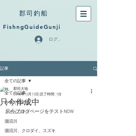
郡司釣船
FishngGuideGunji
ログイン
記事
全ての記事
郡司大地
全ての記事
2018年12月13日
読了時間: 1分
只今作成中
今すぐ始める
只今ブログページをテストNOW
コミュニティ
涸沼川
涸沼川、クロダイ、スズキ