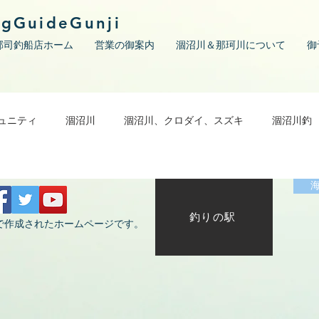
ngGuideGunji
郡司釣船店ホーム
営業の御案内
涸沼川＆那珂川について
御
ュニティ
涸沼川
涸沼川、クロダイ、スズキ
涸沼川釣
釣りの駅
で作成されたホームページです。