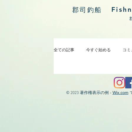
Fish
郡司釣船
全ての記事
今すぐ始める
コミ
涸沼川釣果報告
©
著作権表示の例 -
Wix.com
2023