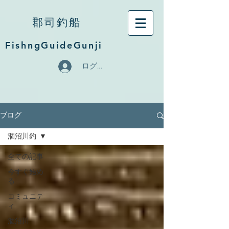
郡司釣船
FishngGuideGunji
ログイン
ブログ
涸沼川釣
全ての記事
今すぐ始め
る
コミュニテ
ィ
涸沼川