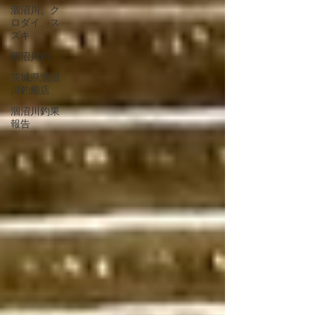
涸沼川、ク
ロダイ、ス
ズキ
涸沼川釣
茨城県涸沼
川釣船店
涸沼川釣果
報告