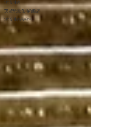
涸沼川釣
茨城県涸沼川釣船店
涸沼川釣果報告