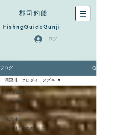
郡司釣船
FishngGuideGunji
ログイン
ブログ
涸沼川、クロダイ、スズキ
全ての記事
今すぐ始める
コミュニティ
涸沼川
涸沼川、クロダイ、スズキ